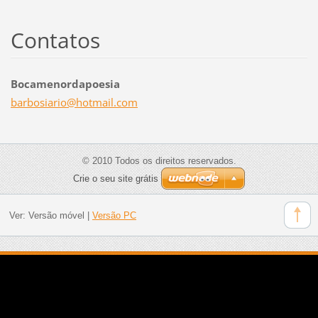
Contatos
Bocamenordapoesia
barbosia
rio@hotm
ail.com
© 2010 Todos os direitos reservados.
Crie o seu site grátis
Ver:
Versão móvel
|
Versão PC