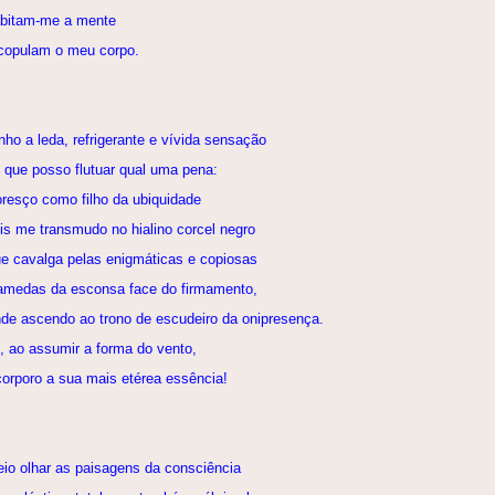
bitam-me a mente
copulam o meu corpo.
nho a leda, refrigerante e vívida sensação
 que posso flutuar qual uma pena:
oresço como filho da ubiquidade
is me transmudo no hialino corcel negro
e cavalga pelas enigmáticas e copiosas
amedas da esconsa face do firmamento,
de ascendo ao trono de escudeiro da onipresença.
, ao assumir a forma do vento,
corporo a sua mais etérea essência!
eio olhar as paisagens da consciência