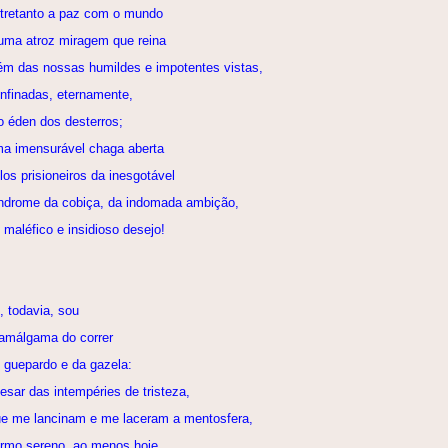
tretanto a paz com o mundo
uma atroz miragem que reina
ém das nossas humildes e impotentes vistas,
nfinadas, eternamente,
 éden dos desterros;
a imensurável chaga aberta
los prisioneiros da inesgotável
ndrome da cobiça, da indomada ambição,
 maléfico e insidioso desejo!
, todavia, sou
amálgama do correr
 guepardo e da gazela:
esar das intempéries de tristeza,
e me lancinam e me laceram a mentosfera,
rmo sereno, ao menos hoje,