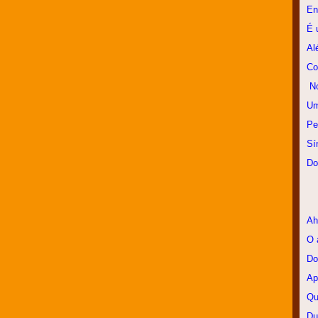
En
É 
Al
Co
No
Um
Pe
Sí
Do
Ah
O 
Do
Ap
Qu
Du