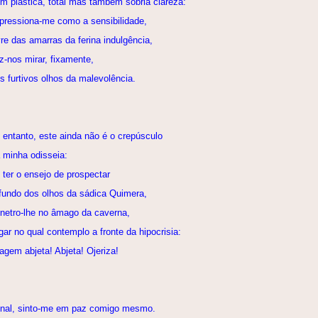
m plástica, total mas também sóbria clareza:
pressiona-me como a sensibilidade,
vre das amarras da ferina indulgência,
z-nos mirar, fixamente,
s furtivos olhos da malevolência.
 entanto, este ainda não é o crepúsculo
 minha odisseia:
 ter o ensejo de prospectar
fundo dos olhos da sádica Quimera,
netro-lhe no âmago da caverna,
gar no qual contemplo a fronte da hipocrisia:
agem abjeta! Abjeta! Ojeriza!
final, sinto-me em paz comigo mesmo.