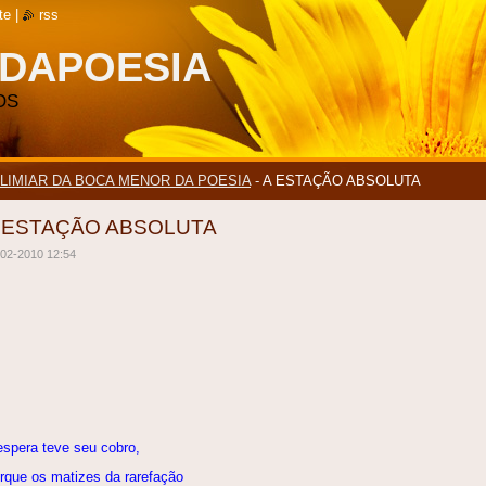
te
|
rss
DAPOESIA
OS
 LIMIAR DA BOCA MENOR DA POESIA
-
A ESTAÇÃO ABSOLUTA
 ESTAÇÃO ABSOLUTA
-02-2010 12:54
espera teve seu cobro,
rque os matizes da rarefação