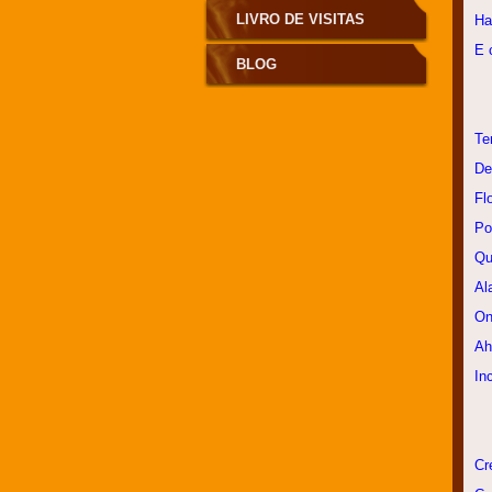
LIVRO DE VISITAS
Ha
E 
BLOG
Te
De
Fl
Po
Qu
Al
On
Ah
In
Cr