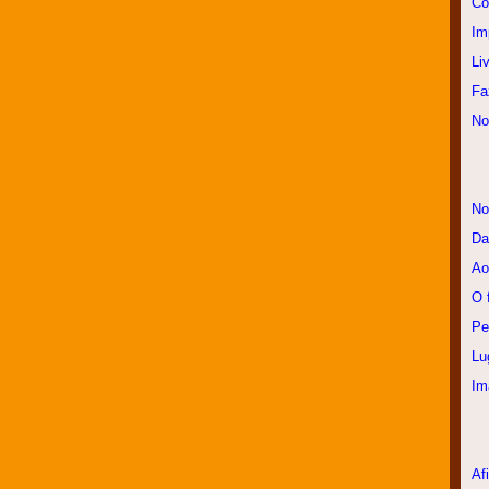
Co
Im
Li
Fa
No
No
Da
Ao
O 
Pe
Lu
Im
A