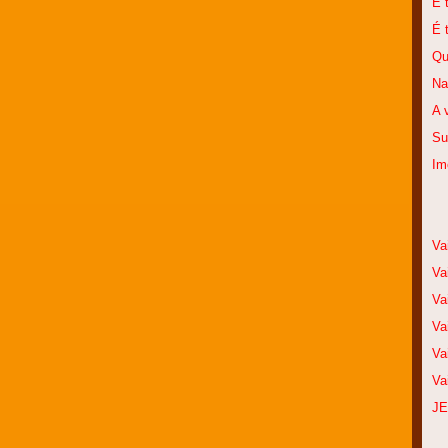
É 
É 
Qu
Na
A 
Su
Im
Va
Va
Va
Va
Va
Va
J