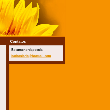
Contatos
Bocamenordapoesia
barbosia
rio@hotm
ail.com