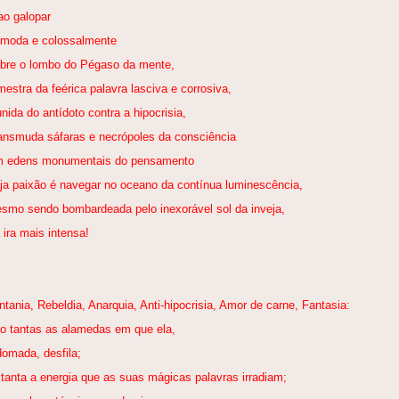
ao galopar
moda e colossalmente
bre o lombo do Pégaso da mente,
mestra da feérica palavra lasciva e corrosiva,
nida do antídoto contra a hipocrisia,
ansmuda sáfaras e necrópoles da consciência
 edens monumentais do pensamento
ja paixão é navegar no oceano da contínua luminescência,
smo sendo bombardeada pelo inexorável sol da inveja,
 ira mais intensa!
ntania, Rebeldia, Anarquia, Anti-hipocrisia, Amor de carne, Fantasia:
o tantas as alamedas em que ela,
domada, desfila;
tanta a energia que as suas mágicas palavras irradiam;