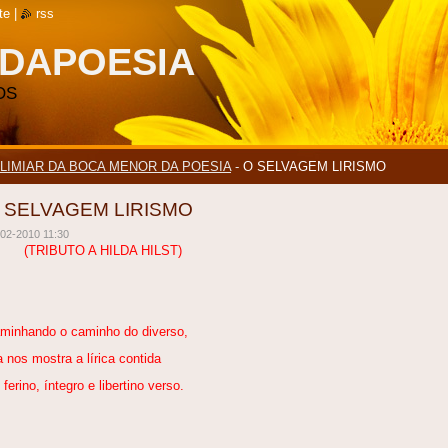
te
|
rss
DAPOESIA
OS
 LIMIAR DA BOCA MENOR DA POESIA
-
O SELVAGEM LIRISMO
 SELVAGEM LIRISMO
02-2010 11:30
(TRIBUTO A HILDA HILST)
minhando o caminho do diverso,
a nos mostra a lírica contida
 ferino, íntegro e libertino verso.