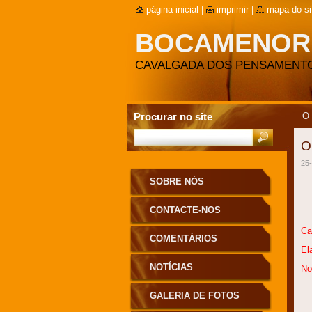
página inicial
|
imprimir
|
mapa do si
BOCAMENOR
CAVALGADA DOS PENSAMENT
Procurar no site
O
O
25-
SOBRE NÓS
CONTACTE-NOS
Ca
COMENTÁRIOS
El
NOTÍCIAS
No
GALERIA DE FOTOS