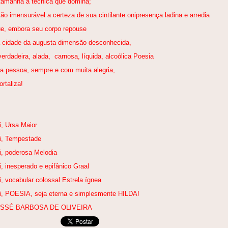
tamanha a técnica que domina;
tão imensurável a certeza de sua cintilante onipresença ladina e arredia
e, embora seu corpo repouse
 cidade da augusta dimensão desconhecida,
verdadeira, alada, carnosa, líquida, alcoólica Poesia
a pessoa, sempre e com muita alegria,
ortaliza!
i, Ursa Maior
i, Tempestade
i, poderosa Melodia
i, inesperado e epifânico Graal
i, vocabular colossal Estrela ígnea
i, POESIA, seja eterna e simplesmente HILDA!
ESSÉ BARBOSA DE OLIVEIRA